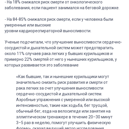
- На 18% снижался риск смерти от онкологического
заболевания, если пациент занимался на беговой дорожке.
- На 84-85% снижался риск смерти, если у человека были
умеренные или высокие
уровни кардиореспираторной выносливости.
Ученые подсчитали, что улучшение выносливости сердечно-
сосудистой и дыхательной систем может предотвратить
около 11% случаев рака легких у бывших курильщиков и
примерно 22% смертей от него у нынешних курильщиков, у
которых развивается это заболевание
«Как бывшие, так и нынешние курильщики могут
значительно снизить риск развития и смерти от
рака легких за счет улучшения выносливости
сердечно-сосудистой и дыхательной систем.
Аэробные упражнения с умеренной или высокой
интенсивностью, такие как ходьба, бег трусцой,
обычный бег, езда на велосипеде или занятия на
эллиптическом тренажере в течение 20–30 минут
3–5 раз в неделю, помогут улучшить физическую
форму», сказал ведущий автор исследования