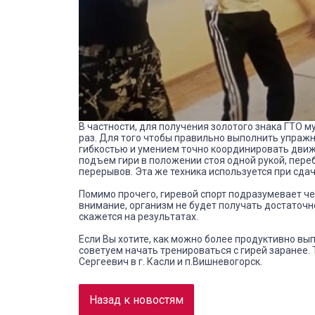
В частности, для получения золотого знака ГТО 
раз. Для того чтобы правильно выполнить упраж
гибкостью и умением точно координировать дви
подъем гири в положении стоя одной рукой, пере
перерывов. Эта же техника используется при сда
Помимо прочего, гиревой спорт подразумевает че
внимание, организм не будет получать достаточн
скажется на результатах.
Если Вы хотите, как можно более продуктивно вып
советуем начать тренироваться с гирей заранее.
Сергеевич в г. Касли и п.Вишневогорск.
Назад к новостям